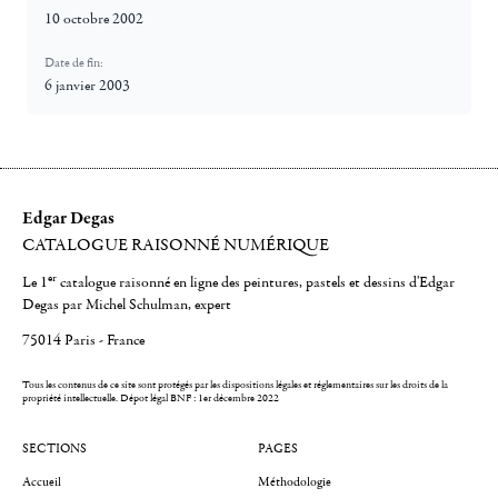
10 octobre 2002
Date de fin:
6 janvier 2003
Edgar Degas
CATALOGUE RAISONNÉ NUMÉRIQUE
er
Le 1
catalogue raisonné en ligne des peintures, pastels et dessins d'Edgar
Degas par Michel Schulman, expert
75014 Paris - France
Tous les contenus de ce site sont protégés par les dispositions légales et réglementaires sur les droits de la
propriété intellectuelle.
Dépot légal BNF : 1er décembre 2022
SECTIONS
PAGES
Accueil
Méthodologie