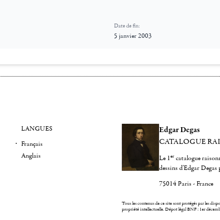
Date de fin:
5 janvier 2003
LANGUES
Edgar Degas
CATALOGUE RA
Français
Anglais
er
Le 1
catalogue raisonn
dessins d'Edgar Degas 
75014 Paris - France
Tous les contenus de ce site sont protégés par les dispos
propriété intellectuelle.
Dépot légal BNF : 1er décem