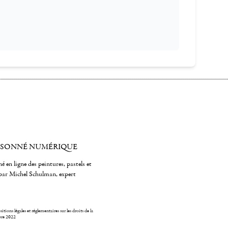
ISONNÉ NUMÉRIQUE
é en ligne des peintures, pastels et
par Michel Schulman, expert
itions légales et réglementaires sur les droits de la
bre 2022