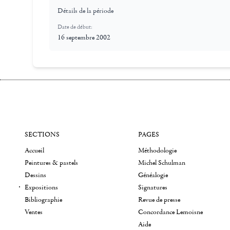
Détails de la période
Date de début:
16 septembre 2002
SECTIONS
PAGES
Accueil
Méthodologie
Peintures & pastels
Michel Schulman
Dessins
Généalogie
Expositions
Signatures
Bibliographie
Revue de presse
Ventes
Concordance Lemoisne
Aide