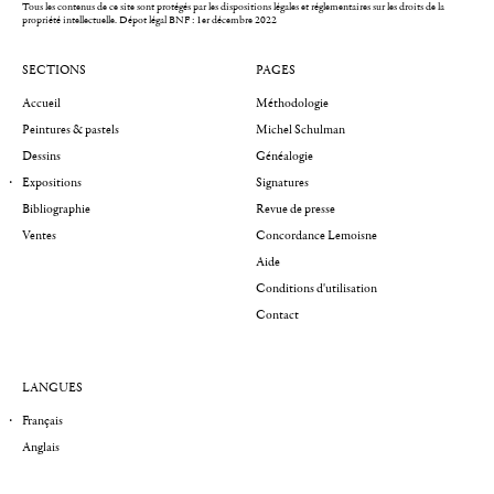
Tous les contenus de ce site sont protégés par les dispositions légales et réglementaires sur les droits de la
propriété intellectuelle.
Dépot légal BNF : 1er décembre 2022
SECTIONS
PAGES
Accueil
Méthodologie
Peintures & pastels
Michel Schulman
Dessins
Généalogie
Expositions
Signatures
Bibliographie
Revue de presse
Ventes
Concordance Lemoisne
Aide
Conditions d'utilisation
Contact
LANGUES
Français
Anglais