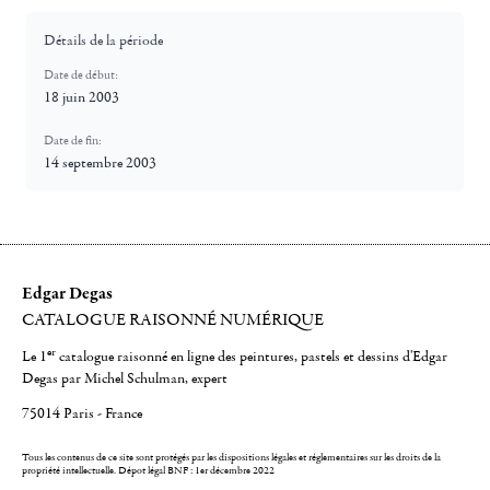
Détails de la période
Date de début:
18 juin 2003
Date de fin:
14 septembre 2003
Edgar Degas
CATALOGUE RAISONNÉ NUMÉRIQUE
er
Le 1
catalogue raisonné en ligne des peintures, pastels et dessins d'Edgar
Degas par Michel Schulman, expert
75014 Paris - France
Tous les contenus de ce site sont protégés par les dispositions légales et réglementaires sur les droits de la
propriété intellectuelle.
Dépot légal BNF : 1er décembre 2022