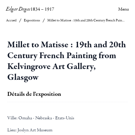
Edgar Degas
1834
–
1917
Menu
Accueil
Expositions
Millet to Matisse : 19th and 20th Century French Painting from Kelvingrove Art Gallery, Glasgow
Millet to Matisse : 19th and 20th
Century French Painting from
Kelvingrove Art Gallery,
Glasgow
Détails de l'exposition
Ville:
Omaha - Nebraska - Etats-Unis
Lieu:
Joslyn Art Museum