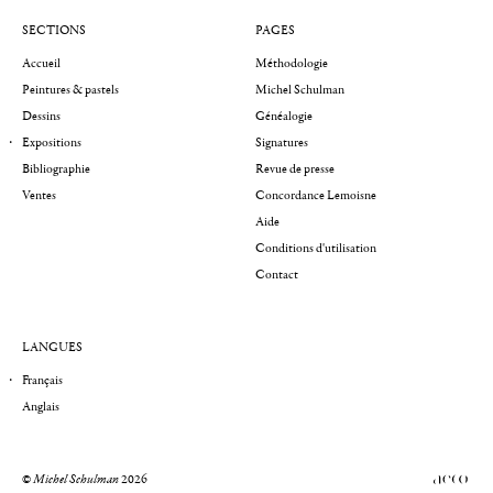
SECTIONS
PAGES
Accueil
Méthodologie
Peintures & pastels
Michel Schulman
Dessins
Généalogie
Expositions
Signatures
Bibliographie
Revue de presse
Ventes
Concordance Lemoisne
Aide
Conditions d'utilisation
Contact
LANGUES
Français
Anglais
©
Michel Schulman
2026