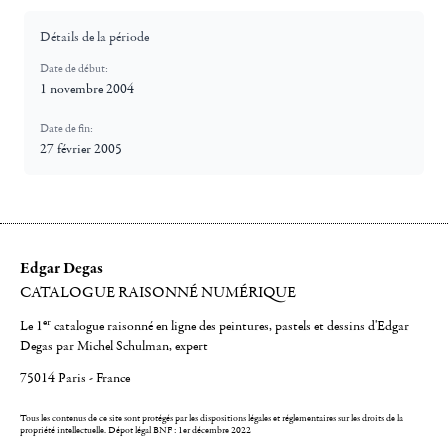
Détails de la période
Date de début:
1 novembre 2004
Date de fin:
27 février 2005
Edgar Degas
CATALOGUE RAISONNÉ NUMÉRIQUE
er
Le 1
catalogue raisonné en ligne des peintures, pastels et dessins d'Edgar
Degas par Michel Schulman, expert
75014 Paris - France
Tous les contenus de ce site sont protégés par les dispositions légales et réglementaires sur les droits de la
propriété intellectuelle.
Dépot légal BNF : 1er décembre 2022