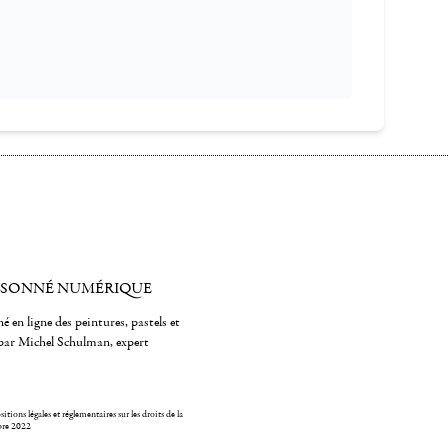
ISONNÉ NUMÉRIQUE
é en ligne des peintures, pastels et
par Michel Schulman, expert
itions légales et réglementaires sur les droits de la
bre 2022