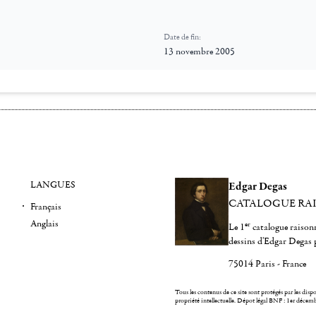
Date de fin:
13 novembre 2005
LANGUES
Edgar Degas
CATALOGUE RA
Français
Anglais
er
Le 1
catalogue raisonn
dessins d'Edgar Degas 
75014 Paris - France
Tous les contenus de ce site sont protégés par les dispos
propriété intellectuelle.
Dépot légal BNF : 1er décem