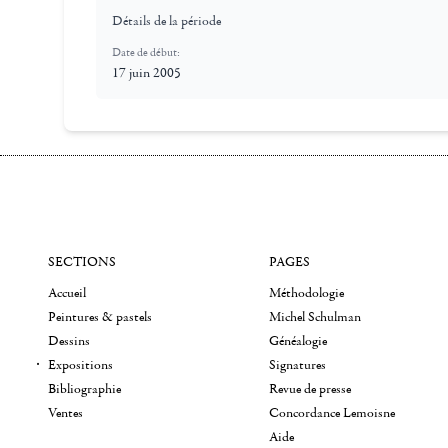
Détails de la période
Date de début:
17 juin 2005
SECTIONS
PAGES
Accueil
Méthodologie
Peintures & pastels
Michel Schulman
Dessins
Généalogie
Expositions
Signatures
Bibliographie
Revue de presse
Ventes
Concordance Lemoisne
Aide