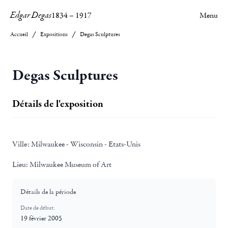
Edgar Degas
1834
–
1917
Menu
Accueil
Expositions
Degas Sculptures
Degas Sculptures
Détails de l'exposition
Ville:
Milwaukee - Wisconsin - Etats-Unis
Lieu:
Milwaukee Museum of Art
Détails de la période
Date de début:
19 février 2005