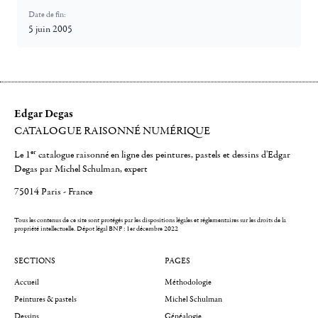
Date de fin:
5 juin 2005
Edgar Degas
CATALOGUE RAISONNÉ NUMÉRIQUE
er
Le 1
catalogue raisonné en ligne des peintures, pastels et dessins d'Edgar
Degas par Michel Schulman, expert
75014 Paris - France
Tous les contenus de ce site sont protégés par les dispositions légales et réglementaires sur les droits de la
propriété intellectuelle.
Dépot légal BNF : 1er décembre 2022
SECTIONS
PAGES
Accueil
Méthodologie
Peintures & pastels
Michel Schulman
Dessins
Généalogie