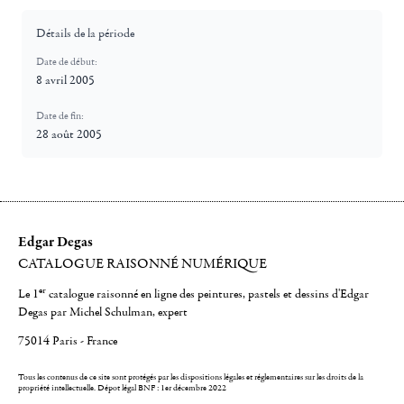
Détails de la période
Date de début:
8 avril 2005
Date de fin:
28 août 2005
Edgar Degas
CATALOGUE RAISONNÉ NUMÉRIQUE
er
Le 1
catalogue raisonné en ligne des peintures, pastels et dessins d'Edgar
Degas par Michel Schulman, expert
75014 Paris - France
Tous les contenus de ce site sont protégés par les dispositions légales et réglementaires sur les droits de la
propriété intellectuelle.
Dépot légal BNF : 1er décembre 2022