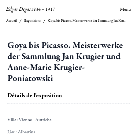
Edgar Degas
1834
–
1917
Menu
Accueil
Expositions
Goya bis Picasso. Meisterwerke der Sammlung Jan Krugier und Anne-Marie Krugier-Poniatowski
Goya bis Picasso. Meisterwerke
der Sammlung Jan Krugier und
Anne-Marie Krugier-
Poniatowski
Détails de l'exposition
Ville:
Vienne - Autriche
Lieu:
Albertina