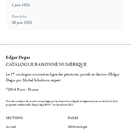
1 juin 1925
Date de fin:
30 juin 1925
Edgar Degas
CATALOGUE RAISONNÉ NUMÉRIQUE
er
Le 1
catalogue raisonné en ligne des peintures, pastels et dessins d'Edgar
Degas par Michel Schulman, expert
75014 Paris - France
Tous les contenus de ce site sont protégés par les dispositions légales et réglementaires sur les droits de la
propriété intellectuelle.
Dépot légal BNF : 1er décembre 2022
SECTIONS
PAGES
Accueil
Méthodologie