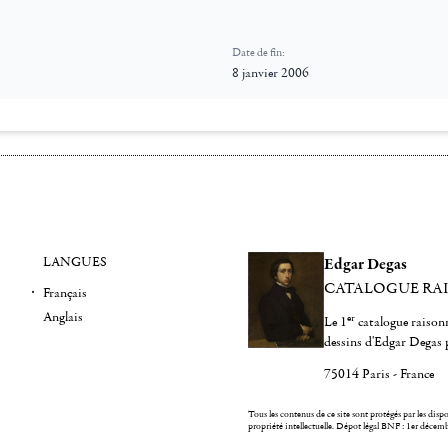
Date de fin:
8 janvier 2006
LANGUES
Edgar Degas
CATALOGUE RA
Français
Anglais
er
Le 1
catalogue raisonn
dessins d'Edgar Degas 
75014 Paris - France
Tous les contenus de ce site sont protégés par les dispos
propriété intellectuelle.
Dépot légal BNF : 1er décem