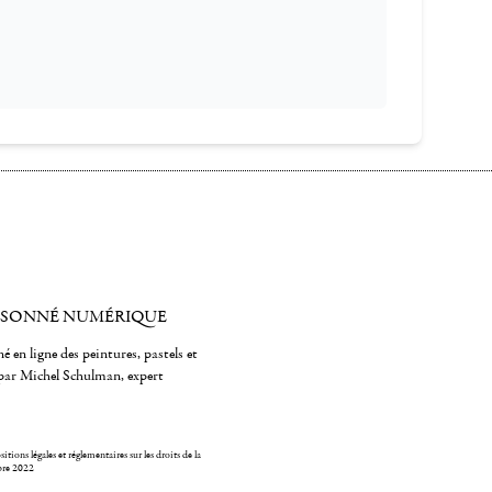
ISONNÉ NUMÉRIQUE
é en ligne des peintures, pastels et
par Michel Schulman, expert
itions légales et réglementaires sur les droits de la
bre 2022