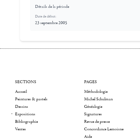
Détails de la période
Date de début:
23 septembre 2005
SECTIONS
PAGES
Accueil
Méthodologie
Peintures & pastels
Michel Schulman
Dessins
Généalogie
Expositions
Signatures
Bibliographie
Revue de presse
Ventes
Concordance Lemoisne
Aide