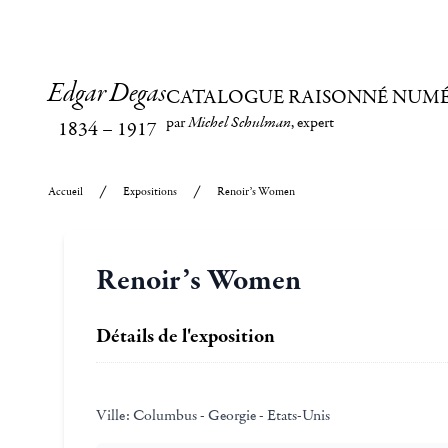
Edgar Degas
CATALOGUE RAISONNÉ NUM
par
Michel Schulman
, expert
1834
–
1917
Accueil
Expositions
Renoir’s Women
Renoir’s Women
Détails de l'exposition
Ville:
Columbus - Georgie - Etats-Unis