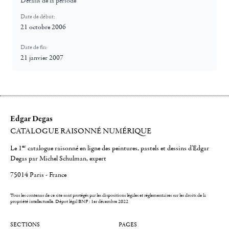
Détails de la période
Date de début:
21 octobre 2006
Date de fin:
21 janvier 2007
Edgar Degas
CATALOGUE RAISONNÉ NUMÉRIQUE
er
Le 1
catalogue raisonné en ligne des peintures, pastels et dessins d'Edgar
Degas par Michel Schulman, expert
75014 Paris - France
Tous les contenus de ce site sont protégés par les dispositions légales et réglementaires sur les droits de la
propriété intellectuelle.
Dépot légal BNF : 1er décembre 2022
SECTIONS
PAGES