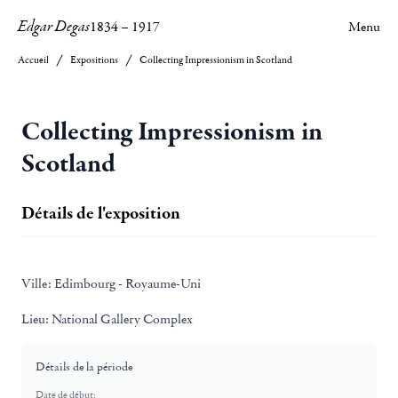
Edgar Degas
1834
–
1917
Menu
Accueil
Expositions
Collecting Impressionism in Scotland
Collecting Impressionism in
Scotland
Détails de l'exposition
Ville:
Edimbourg - Royaume-Uni
Lieu:
National Gallery Complex
Détails de la période
Date de début: