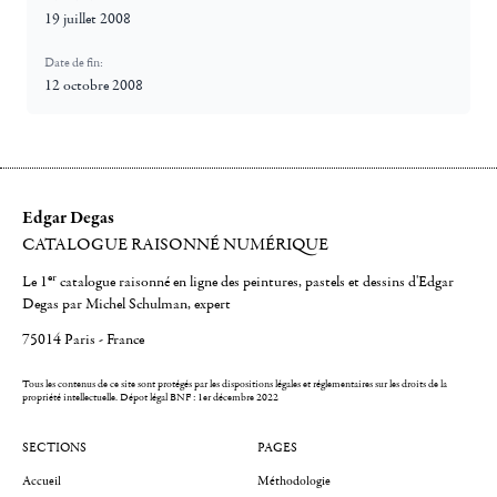
19 juillet 2008
Date de fin:
12 octobre 2008
Edgar Degas
CATALOGUE RAISONNÉ NUMÉRIQUE
er
Le 1
catalogue raisonné en ligne des peintures, pastels et dessins d'Edgar
Degas par Michel Schulman, expert
75014 Paris - France
Tous les contenus de ce site sont protégés par les dispositions légales et réglementaires sur les droits de la
propriété intellectuelle.
Dépot légal BNF : 1er décembre 2022
SECTIONS
PAGES
Accueil
Méthodologie