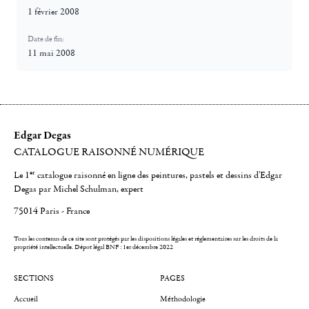
1 février 2008
Date de fin:
11 mai 2008
Edgar Degas
CATALOGUE RAISONNÉ NUMÉRIQUE
er
Le 1
catalogue raisonné en ligne des peintures, pastels et dessins d'Edgar
Degas par Michel Schulman, expert
75014 Paris - France
Tous les contenus de ce site sont protégés par les dispositions légales et réglementaires sur les droits de la
propriété intellectuelle.
Dépot légal BNF : 1er décembre 2022
SECTIONS
PAGES
Accueil
Méthodologie