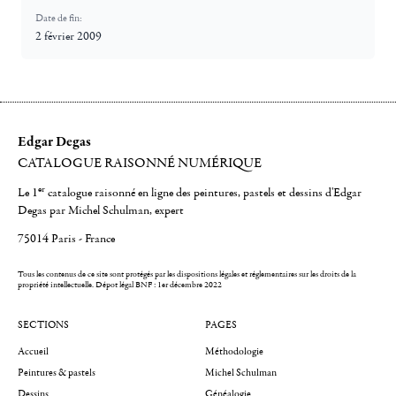
Date de fin:
2 février 2009
Edgar Degas
CATALOGUE RAISONNÉ NUMÉRIQUE
er
Le 1
catalogue raisonné en ligne des peintures, pastels et dessins d'Edgar
Degas par Michel Schulman, expert
75014 Paris - France
Tous les contenus de ce site sont protégés par les dispositions légales et réglementaires sur les droits de la
propriété intellectuelle.
Dépot légal BNF : 1er décembre 2022
SECTIONS
PAGES
Accueil
Méthodologie
Peintures & pastels
Michel Schulman
Dessins
Généalogie