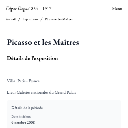
Edgar Degas
1834
–
1917
Menu
Accueil
Expositions
Picasso et les Maîtres
Picasso et les Maîtres
Détails de l'exposition
Ville:
Paris - France
Lieu:
Galeries nationales du Grand Palais
Détails de la période
Date de début:
6 octobre 2008