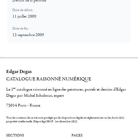
Détails de la période
Date de début:
11 juillet 2009
Date de fin:
13 septembre 2009
Edgar Degas
CATALOGUE RAISONNÉ NUMÉRIQUE
er
Le 1
catalogue raisonné en ligne des peintures, pastels et dessins d'Edgar
Degas par Michel Schulman, expert
75014 Paris - France
Tous les contenus de ce site sont protégés par les dispositions légales et réglementaires sur les droits de la
propriété intellectuelle.
Dépot légal BNF : 1er décembre 2022
SECTIONS
PAGES