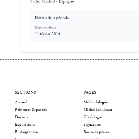
Ville:
Madrid - Espagne
Détails de la période
Date de début:
11 février 2014
SECTIONS
PAGES
Accueil
Méthodologie
Peintures & pastels
Michel Schulman
Dessins
Généalogie
Expositions
Signatures
Bibliographie
Revue de presse