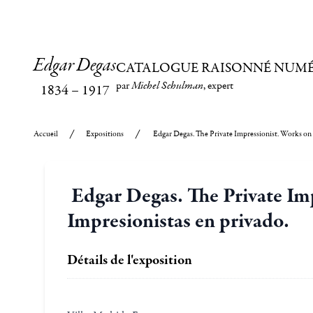
Edgar Degas
CATALOGUE RAISONNÉ NUM
par
Michel Schulman
, expert
1834
–
1917
Accueil
Expositions
Edgar Degas. The Private Impressionist. Works on p
Edgar Degas. The Private Impr
Impresionistas en privado.
Détails de l'exposition