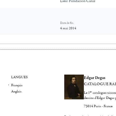
Lieu:
Fundacion Canal
Date de fin:
4 mai 2014
LANGUES
Edgar Degas
CATALOGUE RA
Français
Anglais
er
Le 1
catalogue raisonn
dessins d'Edgar Degas 
75014 Paris - France