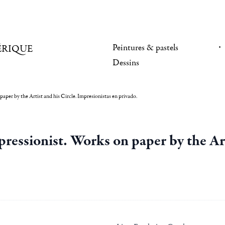
Peintures & pastels
ÉRIQUE
Dessins
aper by the Artist and his Circle. Impresionistas en privado.
essionist. Works on paper by the Art