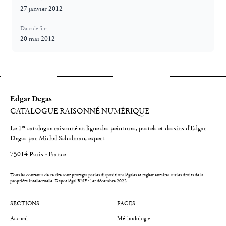
27 janvier 2012
Date de fin:
20 mai 2012
Edgar Degas
CATALOGUE RAISONNÉ NUMÉRIQUE
er
Le 1
catalogue raisonné en ligne des peintures, pastels et dessins d'Edgar
Degas par Michel Schulman, expert
75014 Paris - France
Tous les contenus de ce site sont protégés par les dispositions légales et réglementaires sur les droits de la
propriété intellectuelle.
Dépot légal BNF : 1er décembre 2022
SECTIONS
PAGES
Accueil
Méthodologie