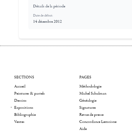
Détails de la période
Date de début:
14 décembre 2012
SECTIONS
PAGES
Accueil
Méthodologie
Peintures & pastels
Michel Schulman
Dessins
Généalogie
Expositions
Signatures
Bibliographie
Revue de presse
Ventes
Concordance Lemoisne
Aide