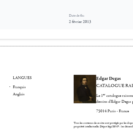
Date de fin:
2 février 2013
LANGUES
Edgar Degas
CATALOGUE RA
Français
Anglais
er
Le 1
catalogue raisonn
dessins d'Edgar Degas 
75014 Paris - France
Tous les contenus de ce site sont protégés par les dispos
propriété intellectuelle.
Dépot légal BNF : 1er décem