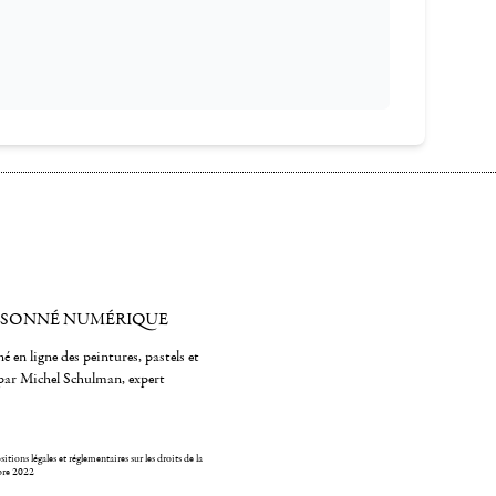
ISONNÉ NUMÉRIQUE
é en ligne des peintures, pastels et
par Michel Schulman, expert
itions légales et réglementaires sur les droits de la
bre 2022