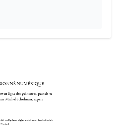
ISONNÉ NUMÉRIQUE
é en ligne des peintures, pastels et
par Michel Schulman, expert
itions légales et réglementaires sur les droits de la
bre 2022