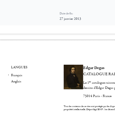
Date de fin:
27 janvier 2013
LANGUES
Edgar Degas
CATALOGUE RA
Français
Anglais
er
Le 1
catalogue raisonn
dessins d'Edgar Degas 
75014 Paris - France
Tous les contenus de ce site sont protégés par les dispos
propriété intellectuelle.
Dépot légal BNF : 1er décem