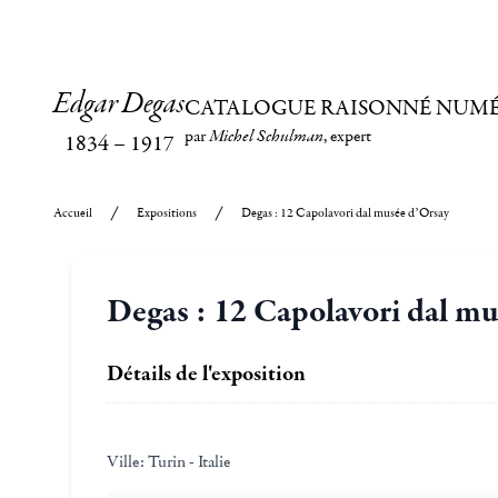
Edgar Degas
CATALOGUE RAISONNÉ NUM
par
Michel Schulman
, expert
1834
–
1917
Accueil
Expositions
Degas : 12 Capolavori dal musée d’Orsay
Degas : 12 Capolavori dal m
Détails de l'exposition
Ville:
Turin - Italie