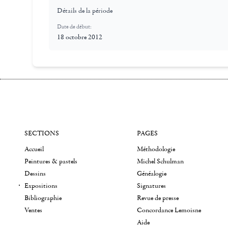
Détails de la période
Date de début:
18 octobre 2012
SECTIONS
PAGES
Accueil
Méthodologie
Peintures & pastels
Michel Schulman
Dessins
Généalogie
Expositions
Signatures
Bibliographie
Revue de presse
Ventes
Concordance Lemoisne
Aide