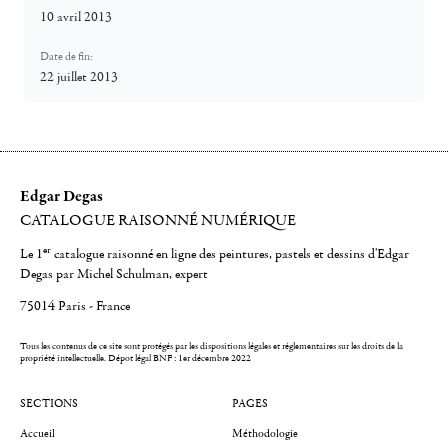
10 avril 2013
Date de fin:
22 juillet 2013
Edgar Degas
CATALOGUE RAISONNÉ NUMÉRIQUE
er
Le 1
catalogue raisonné en ligne des peintures, pastels et dessins d'Edgar
Degas par Michel Schulman, expert
75014 Paris - France
Tous les contenus de ce site sont protégés par les dispositions légales et réglementaires sur les droits de la
propriété intellectuelle.
Dépot légal BNF : 1er décembre 2022
SECTIONS
PAGES
Accueil
Méthodologie