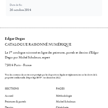
Date de fin:
26 octobre 2014
Edgar Degas
CATALOGUE RAISONNÉ NUMÉRIQUE
er
Le 1
catalogue raisonné en ligne des peintures, pastels et dessins d'Edgar
Degas par Michel Schulman, expert
75014 Paris - France
Tous les contenus de ce site sont protégés par les dispositions légales et réglementaires sur les droits de la
propriété intellectuelle.
Dépot légal BNF : 1er décembre 2022
SECTIONS
PAGES
Accueil
Méthodologie
Peintures & pastels
Michel Schulman
Dessins
Généalogie