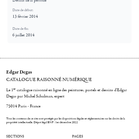
Détails de la période
Date de début:
13 février 2014
Date de fin:
6 juillet 2014
Edgar Degas
CATALOGUE RAISONNÉ NUMÉRIQUE
er
Le 1
catalogue raisonné en ligne des peintures, pastels et dessins d'Edgar
Degas par Michel Schulman, expert
75014 Paris - France
Tous les contenus de ce site sont protégés par les dispositions légales et réglementaires sur les droits de la
propriété intellectuelle.
Dépot légal BNF : 1er décembre 2022
SECTIONS
PAGES