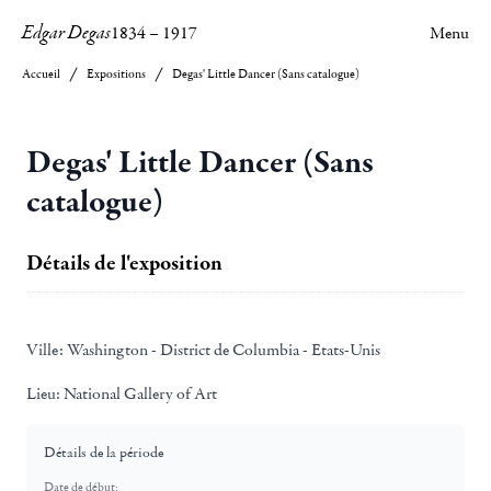
Edgar Degas
1834
–
1917
Menu
Accueil
Expositions
Degas' Little Dancer (Sans catalogue)
Degas' Little Dancer (Sans
catalogue)
Détails de l'exposition
Ville:
Washington - District de Columbia - Etats-Unis
Lieu:
National Gallery of Art
Détails de la période
Date de début: