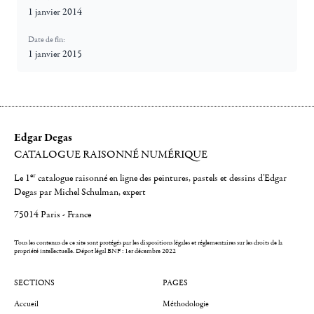
1 janvier 2014
Date de fin:
1 janvier 2015
Edgar Degas
CATALOGUE RAISONNÉ NUMÉRIQUE
er
Le 1
catalogue raisonné en ligne des peintures, pastels et dessins d'Edgar
Degas par Michel Schulman, expert
75014 Paris - France
Tous les contenus de ce site sont protégés par les dispositions légales et réglementaires sur les droits de la
propriété intellectuelle.
Dépot légal BNF : 1er décembre 2022
SECTIONS
PAGES
Accueil
Méthodologie