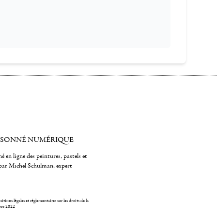
ISONNÉ NUMÉRIQUE
é en ligne des peintures, pastels et
par Michel Schulman, expert
itions légales et réglementaires sur les droits de la
bre 2022