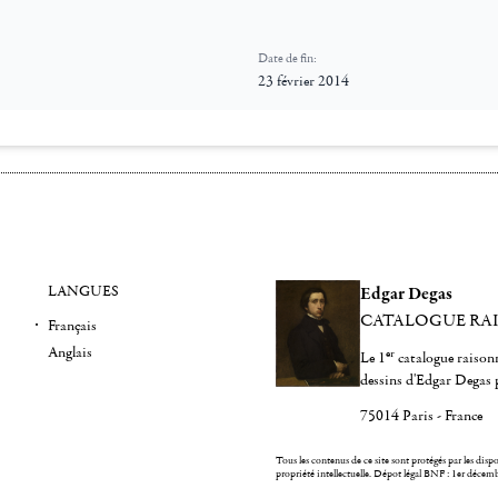
Date de fin:
23 février 2014
LANGUES
Edgar Degas
CATALOGUE RA
Français
Anglais
er
Le 1
catalogue raisonn
dessins d'Edgar Degas 
75014 Paris - France
Tous les contenus de ce site sont protégés par les dispos
propriété intellectuelle.
Dépot légal BNF : 1er décem