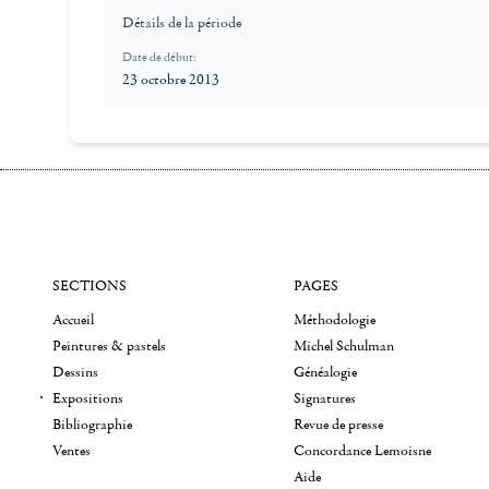
Détails de la période
Date de début:
23 octobre 2013
SECTIONS
PAGES
Accueil
Méthodologie
Peintures & pastels
Michel Schulman
Dessins
Généalogie
Expositions
Signatures
Bibliographie
Revue de presse
Ventes
Concordance Lemoisne
Aide