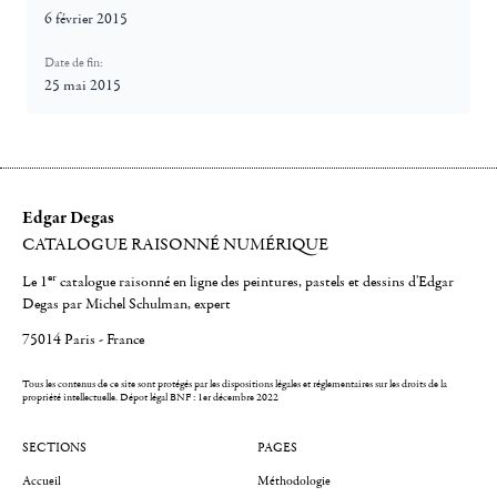
6 février 2015
Date de fin:
25 mai 2015
Edgar Degas
CATALOGUE RAISONNÉ NUMÉRIQUE
er
Le 1
catalogue raisonné en ligne des peintures, pastels et dessins d'Edgar
Degas par Michel Schulman, expert
75014 Paris - France
Tous les contenus de ce site sont protégés par les dispositions légales et réglementaires sur les droits de la
propriété intellectuelle.
Dépot légal BNF : 1er décembre 2022
SECTIONS
PAGES
Accueil
Méthodologie