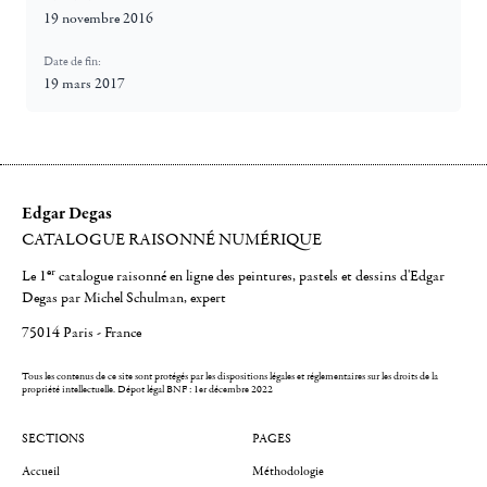
19 novembre 2016
Date de fin:
19 mars 2017
Edgar Degas
CATALOGUE RAISONNÉ NUMÉRIQUE
er
Le 1
catalogue raisonné en ligne des peintures, pastels et dessins d'Edgar
Degas par Michel Schulman, expert
75014 Paris - France
Tous les contenus de ce site sont protégés par les dispositions légales et réglementaires sur les droits de la
propriété intellectuelle.
Dépot légal BNF : 1er décembre 2022
SECTIONS
PAGES
Accueil
Méthodologie