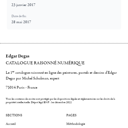
23 janvier 2017
Date de fin:
28 mai 2017
Edgar Degas
CATALOGUE RAISONNÉ NUMÉRIQUE
er
Le 1
catalogue raisonné en ligne des peintures, pastels et dessins d'Edgar
Degas par Michel Schulman, expert
75014 Paris - France
Tous les contenus de ce site sont protégés par les dispositions légales et réglementaires sur les droits de la
propriété intellectuelle.
Dépot légal BNF : 1er décembre 2022
SECTIONS
PAGES
Accueil
Méthodologie