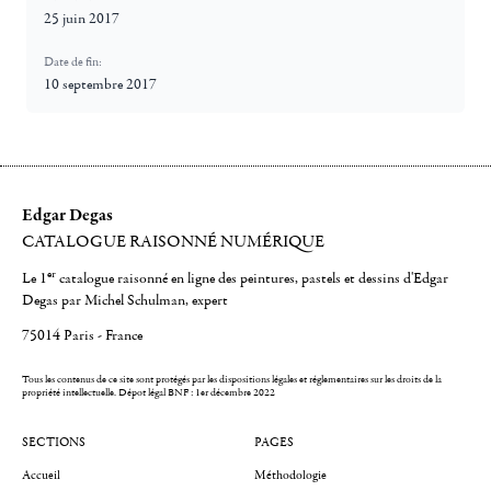
25 juin 2017
Date de fin:
10 septembre 2017
Edgar Degas
CATALOGUE RAISONNÉ NUMÉRIQUE
er
Le 1
catalogue raisonné en ligne des peintures, pastels et dessins d'Edgar
Degas par Michel Schulman, expert
75014 Paris - France
Tous les contenus de ce site sont protégés par les dispositions légales et réglementaires sur les droits de la
propriété intellectuelle.
Dépot légal BNF : 1er décembre 2022
SECTIONS
PAGES
Accueil
Méthodologie