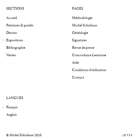
SECTIONS
PAGES
Accueil
Méthodologie
Peintures & pastels
Michel Schulman
Dessins
Généalogie
Expositions
Signatures
Bibliographie
Revue de presse
Ventes
Concordance Lemoisne
Aide
Conditions d'utilisation
Contact
LANGUES
Français
Anglais
©
Michel Schulman
2026