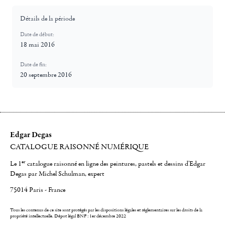
Détails de la période
Date de début:
18 mai 2016
Date de fin:
20 septembre 2016
Edgar Degas
CATALOGUE RAISONNÉ NUMÉRIQUE
er
Le 1
catalogue raisonné en ligne des peintures, pastels et dessins d'Edgar
Degas par Michel Schulman, expert
75014 Paris - France
Tous les contenus de ce site sont protégés par les dispositions légales et réglementaires sur les droits de la
propriété intellectuelle.
Dépot légal BNF : 1er décembre 2022