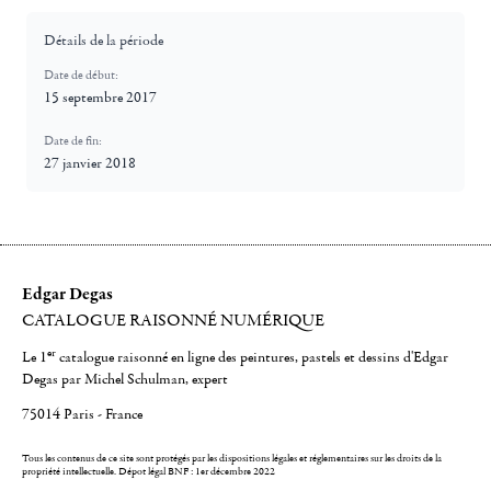
Détails de la période
Date de début:
15 septembre 2017
Date de fin:
27 janvier 2018
Edgar Degas
CATALOGUE RAISONNÉ NUMÉRIQUE
er
Le 1
catalogue raisonné en ligne des peintures, pastels et dessins d'Edgar
Degas par Michel Schulman, expert
75014 Paris - France
Tous les contenus de ce site sont protégés par les dispositions légales et réglementaires sur les droits de la
propriété intellectuelle.
Dépot légal BNF : 1er décembre 2022