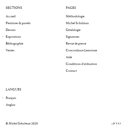
SECTIONS
PAGES
Accueil
Méthodologie
Peintures & pastels
Michel Schulman
Dessins
Généalogie
Expositions
Signatures
Bibliographie
Revue de presse
Ventes
Concordance Lemoisne
Aide
Conditions d'utilisation
Contact
LANGUES
Français
Anglais
©
Michel Schulman
2026