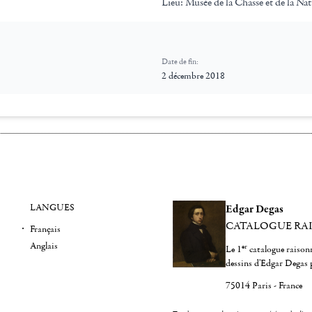
Lieu:
Musée de la Chasse et de la Na
Date de fin:
2 décembre 2018
LANGUES
Edgar Degas
CATALOGUE RA
Français
Anglais
er
Le 1
catalogue raisonn
dessins d'Edgar Degas 
75014 Paris - France