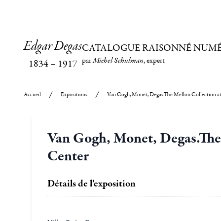
Edgar Degas
CATALOGUE RAISONNÉ NUM
par
Michel Schulman
, expert
1834
–
1917
Accueil
Expositions
Van Gogh, Monet, Degas.The Mellon Collection at 
Van Gogh, Monet, Degas.The M
Center
Détails de l'exposition