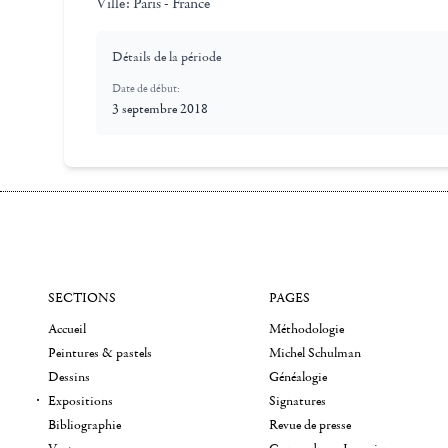
Ville:
Paris - France
Détails de la période
Date de début:
3 septembre 2018
SECTIONS
PAGES
Accueil
Méthodologie
Peintures & pastels
Michel Schulman
Dessins
Généalogie
Expositions
Signatures
Bibliographie
Revue de presse