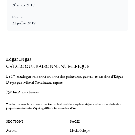
26 mars 2019
Date de fin:
21 juillet 2019
Edgar Degas
CATALOGUE RAISONNÉ NUMÉRIQUE
er
Le 1
catalogue raisonné en ligne des peintures, pastels et dessins d'Edgar
Degas par Michel Schulman, expert
75014 Paris - France
Tous les contenus de ce site sont protégés par les dispositions légales et réglementaires sur les droits de la
propriété intellectuelle.
Dépot légal BNF : 1er décembre 2022
SECTIONS
PAGES
Accueil
Méthodologie