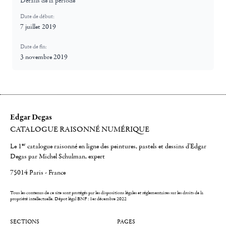
Détails de la période
Date de début:
7 juillet 2019
Date de fin:
3 novembre 2019
Edgar Degas
CATALOGUE RAISONNÉ NUMÉRIQUE
er
Le 1
catalogue raisonné en ligne des peintures, pastels et dessins d'Edgar
Degas par Michel Schulman, expert
75014 Paris - France
Tous les contenus de ce site sont protégés par les dispositions légales et réglementaires sur les droits de la
propriété intellectuelle.
Dépot légal BNF : 1er décembre 2022
SECTIONS
PAGES