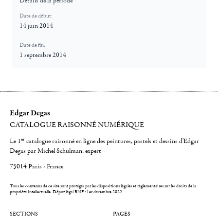
Détails de la période
Date de début:
14 juin 2014
Date de fin:
1 septembre 2014
Edgar Degas
CATALOGUE RAISONNÉ NUMÉRIQUE
er
Le 1
catalogue raisonné en ligne des peintures, pastels et dessins d'Edgar
Degas par Michel Schulman, expert
75014 Paris - France
Tous les contenus de ce site sont protégés par les dispositions légales et réglementaires sur les droits de la
propriété intellectuelle.
Dépot légal BNF : 1er décembre 2022
SECTIONS
PAGES