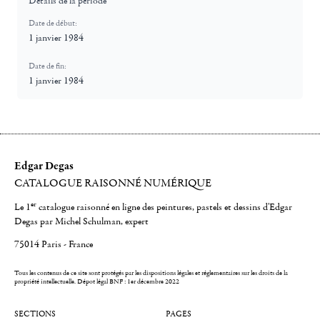
Détails de la période
Date de début:
1 janvier 1984
Date de fin:
1 janvier 1984
Edgar Degas
CATALOGUE RAISONNÉ NUMÉRIQUE
er
Le 1
catalogue raisonné en ligne des peintures, pastels et dessins d'Edgar
Degas par Michel Schulman, expert
75014 Paris - France
Tous les contenus de ce site sont protégés par les dispositions légales et réglementaires sur les droits de la
propriété intellectuelle.
Dépot légal BNF : 1er décembre 2022
SECTIONS
PAGES