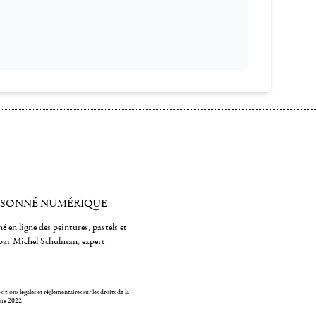
ISONNÉ NUMÉRIQUE
é en ligne des peintures, pastels et
par Michel Schulman, expert
itions légales et réglementaires sur les droits de la
bre 2022