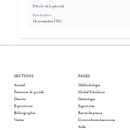
Détails de la période
Date de début:
14 novembre 1951
SECTIONS
PAGES
Accueil
Méthodologie
Peintures & pastels
Michel Schulman
Dessins
Généalogie
Expositions
Signatures
Bibliographie
Revue de presse
Ventes
Concordance Lemoisne
Aide