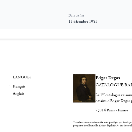
Date de fin:
15 décembre 1951
LANGUES
Edgar Degas
CATALOGUE RA
Français
Anglais
er
Le 1
catalogue raisonn
dessins d'Edgar Degas 
75014 Paris - France
Tous les contenus de ce site sont protégés par les dispos
propriété intellectuelle.
Dépot légal BNF : 1er décem