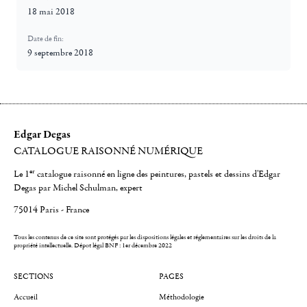
18 mai 2018
Date de fin:
9 septembre 2018
Edgar Degas
CATALOGUE RAISONNÉ NUMÉRIQUE
er
Le 1
catalogue raisonné en ligne des peintures, pastels et dessins d'Edgar
Degas par Michel Schulman, expert
75014 Paris - France
Tous les contenus de ce site sont protégés par les dispositions légales et réglementaires sur les droits de la
propriété intellectuelle.
Dépot légal BNF : 1er décembre 2022
SECTIONS
PAGES
Accueil
Méthodologie