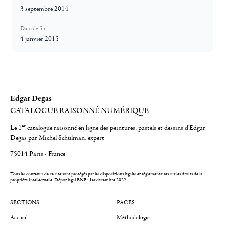
3 septembre 2014
Date de fin:
4 janvier 2015
Edgar Degas
CATALOGUE RAISONNÉ NUMÉRIQUE
er
Le 1
catalogue raisonné en ligne des peintures, pastels et dessins d'Edgar
Degas par Michel Schulman, expert
75014 Paris - France
Tous les contenus de ce site sont protégés par les dispositions légales et réglementaires sur les droits de la
propriété intellectuelle.
Dépot légal BNF : 1er décembre 2022
SECTIONS
PAGES
Accueil
Méthodologie