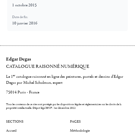
1 octobre 2015
Date de fin:
10 janvier 2016
Edgar Degas
CATALOGUE RAISONNÉ NUMÉRIQUE
er
Le 1
catalogue raisonné en ligne des peintures, pastels et dessins d'Edgar
Degas par Michel Schulman, expert
75014 Paris - France
Tous les contenus de ce site sont protégés par les dispositions légales et réglementaires sur les droits de la
propriété intellectuelle.
Dépot légal BNF : 1er décembre 2022
SECTIONS
PAGES
Accueil
Méthodologie