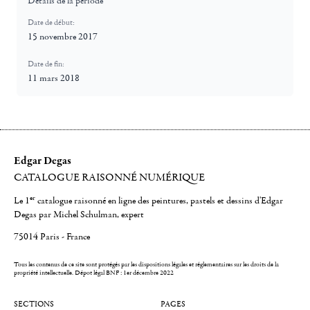
Détails de la période
Date de début:
15 novembre 2017
Date de fin:
11 mars 2018
Edgar Degas
CATALOGUE RAISONNÉ NUMÉRIQUE
er
Le 1
catalogue raisonné en ligne des peintures, pastels et dessins d'Edgar
Degas par Michel Schulman, expert
75014 Paris - France
Tous les contenus de ce site sont protégés par les dispositions légales et réglementaires sur les droits de la
propriété intellectuelle.
Dépot légal BNF : 1er décembre 2022
SECTIONS
PAGES