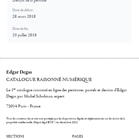
Détails de la période
Date de début:
28 mars 2018
Date de fin:
29 juillet 2018
Edgar Degas
CATALOGUE RAISONNÉ NUMÉRIQUE
er
Le 1
catalogue raisonné en ligne des peintures, pastels et dessins d'Edgar
Degas par Michel Schulman, expert
75014 Paris - France
Tous les contenus de ce site sont protégés par les dispositions légales et réglementaires sur les droits de la
propriété intellectuelle.
Dépot légal BNF : 1er décembre 2022
SECTIONS
PAGES