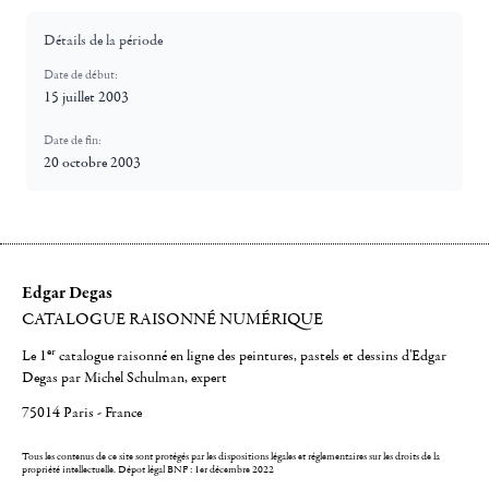
Détails de la période
Date de début:
15 juillet 2003
Date de fin:
20 octobre 2003
Edgar Degas
CATALOGUE RAISONNÉ NUMÉRIQUE
er
Le 1
catalogue raisonné en ligne des peintures, pastels et dessins d'Edgar
Degas par Michel Schulman, expert
75014 Paris - France
Tous les contenus de ce site sont protégés par les dispositions légales et réglementaires sur les droits de la
propriété intellectuelle.
Dépot légal BNF : 1er décembre 2022