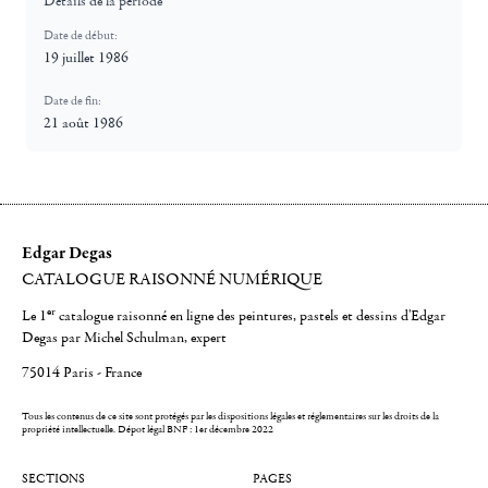
Détails de la période
Date de début:
19 juillet 1986
Date de fin:
21 août 1986
Edgar Degas
CATALOGUE RAISONNÉ NUMÉRIQUE
er
Le 1
catalogue raisonné en ligne des peintures, pastels et dessins d'Edgar
Degas par Michel Schulman, expert
75014 Paris - France
Tous les contenus de ce site sont protégés par les dispositions légales et réglementaires sur les droits de la
propriété intellectuelle.
Dépot légal BNF : 1er décembre 2022
SECTIONS
PAGES