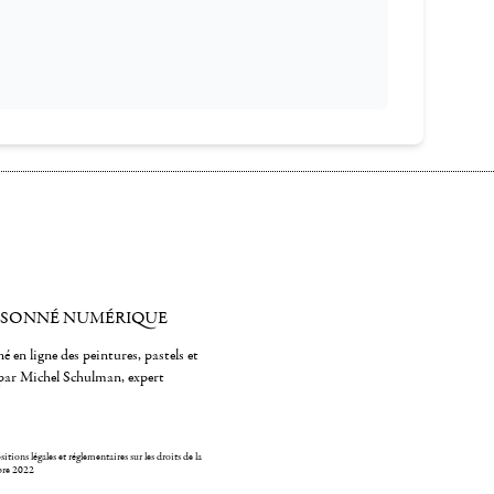
ISONNÉ NUMÉRIQUE
é en ligne des peintures, pastels et
par Michel Schulman, expert
itions légales et réglementaires sur les droits de la
bre 2022