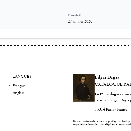
Date de fin:
27 janvier 2020
LANGUES
Edgar Degas
CATALOGUE RA
Français
Anglais
er
Le 1
catalogue raisonn
dessins d'Edgar Degas 
75014 Paris - France
Tous les contenus de ce site sont protégés par les dispos
propriété intellectuelle.
Dépot légal BNF : 1er décem