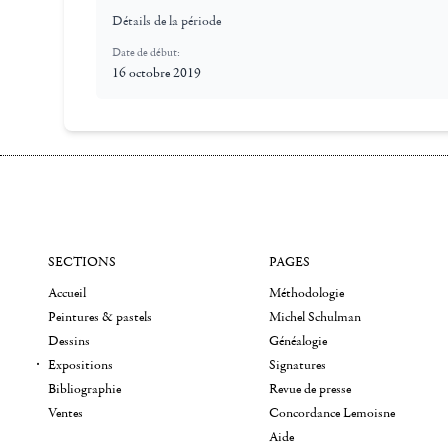
Détails de la période
Date de début:
16 octobre 2019
SECTIONS
PAGES
Accueil
Méthodologie
Peintures & pastels
Michel Schulman
Dessins
Généalogie
Expositions
Signatures
Bibliographie
Revue de presse
Ventes
Concordance Lemoisne
Aide