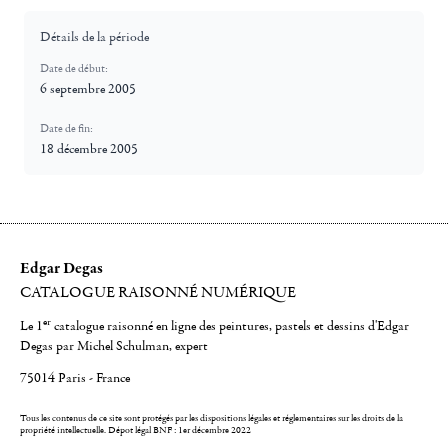
Détails de la période
Date de début:
6 septembre 2005
Date de fin:
18 décembre 2005
Edgar Degas
CATALOGUE RAISONNÉ NUMÉRIQUE
er
Le 1
catalogue raisonné en ligne des peintures, pastels et dessins d'Edgar
Degas par Michel Schulman, expert
75014 Paris - France
Tous les contenus de ce site sont protégés par les dispositions légales et réglementaires sur les droits de la
propriété intellectuelle.
Dépot légal BNF : 1er décembre 2022