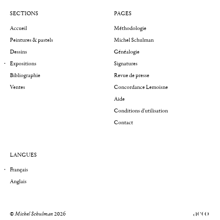
SECTIONS
PAGES
Accueil
Méthodologie
Peintures & pastels
Michel Schulman
Dessins
Généalogie
Expositions
Signatures
Bibliographie
Revue de presse
Ventes
Concordance Lemoisne
Aide
Conditions d'utilisation
Contact
LANGUES
Français
Anglais
©
Michel Schulman
2026