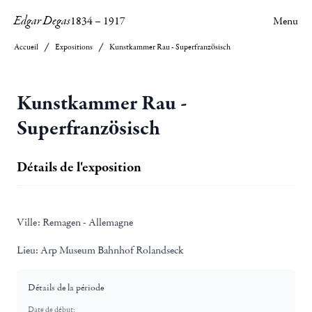
Edgar Degas
1834
–
1917
Menu
Accueil
Expositions
Kunstkammer Rau - Superfranzösisch
Kunstkammer Rau -
Superfranzösisch
Détails de l'exposition
Ville:
Remagen - Allemagne
Lieu:
Arp Museum Bahnhof Rolandseck
Détails de la période
Date de début: