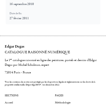
16 septembre 2010
Date de fin:
27 février 2011
Edgar Degas
CATALOGUE RAISONNÉ NUMÉRIQUE
er
Le 1
catalogue raisonné en ligne des peintures, pastels et dessins d'Edgar
Degas par Michel Schulman, expert
75014 Paris - France
Tous les contenus de ce site sont protégés par les dispositions légales et réglementaires sur les droits de la
propriété intellectuelle.
Dépot légal BNF : 1er décembre 2022
SECTIONS
PAGES
Accueil
Méthodologie