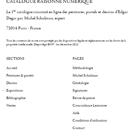
CATALOGUE RAISONNÉ NUMÉRIQUE
er
Le 1
catalogue raisonné en ligne des peintures, pastels et dessins d'Edgar
Degas par Michel Schulman, expert
75014 Paris - France
Tous les contenus de ce site sont protégés par les dispositions légales et réglementaires sur les droits de la
propriété intellectuelle.
Dépot légal BNF : 1er décembre 2022
SECTIONS
PAGES
Accueil
Méthodologie
Peintures & pastels
Michel Schulman
Dessins
Généalogie
Expositions
Signatures
Bibliographie
Revue de presse
Ventes
Concordance Lemoisne
Aide
Conditions d'utilisation
Contact