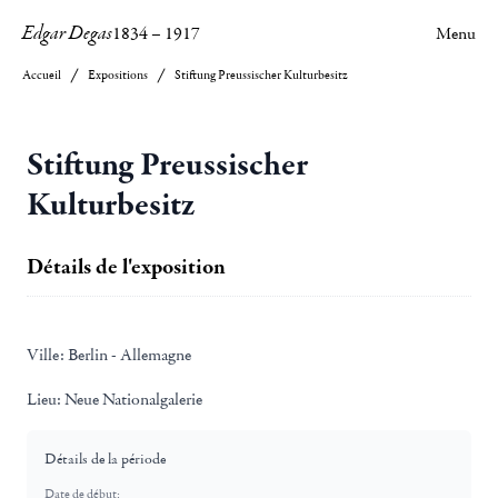
Edgar Degas
1834
–
1917
Menu
Accueil
Expositions
Stiftung Preussischer Kulturbesitz
Stiftung Preussischer
Kulturbesitz
Détails de l'exposition
Ville:
Berlin - Allemagne
Lieu:
Neue Nationalgalerie
Détails de la période
Date de début: