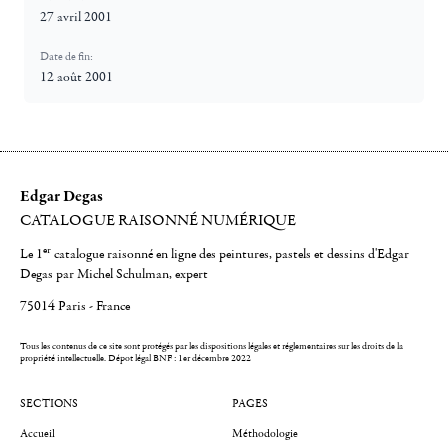
27 avril 2001
Date de fin:
12 août 2001
Edgar Degas
CATALOGUE RAISONNÉ NUMÉRIQUE
er
Le 1
catalogue raisonné en ligne des peintures, pastels et dessins d'Edgar
Degas par Michel Schulman, expert
75014 Paris - France
Tous les contenus de ce site sont protégés par les dispositions légales et réglementaires sur les droits de la
propriété intellectuelle.
Dépot légal BNF : 1er décembre 2022
SECTIONS
PAGES
Accueil
Méthodologie