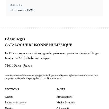
Date de fin:
21 décembre 1998
Edgar Degas
CATALOGUE RAISONNÉ NUMÉRIQUE
er
Le 1
catalogue raisonné en ligne des peintures, pastels et dessins d'Edgar
Degas par Michel Schulman, expert
75014 Paris - France
Tous les contenus de ce site sont protégés par les dispositions légales et réglementaires sur les droits de la
propriété intellectuelle.
Dépot légal BNF : 1er décembre 2022
SECTIONS
PAGES
Accueil
Méthodologie
Peintures & pastels
Michel Schulman
Dessins
Généalogie