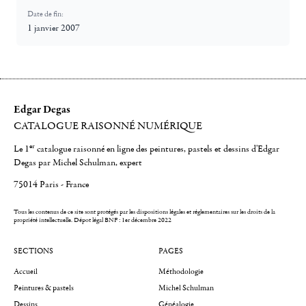
Date de fin:
1 janvier 2007
Edgar Degas
CATALOGUE RAISONNÉ NUMÉRIQUE
er
Le 1
catalogue raisonné en ligne des peintures, pastels et dessins d'Edgar
Degas par Michel Schulman, expert
75014 Paris - France
Tous les contenus de ce site sont protégés par les dispositions légales et réglementaires sur les droits de la
propriété intellectuelle.
Dépot légal BNF : 1er décembre 2022
SECTIONS
PAGES
Accueil
Méthodologie
Peintures & pastels
Michel Schulman
Dessins
Généalogie